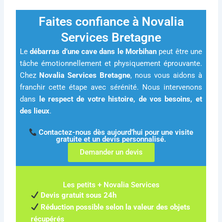
Faites confiance à Novalia
Services Bretagne
Le
débarras d’une cave dans le Morbihan
peut être une
tâche émotionnellement et physiquement éprouvante.
Chez
Novalia Services Bretagne
, nous vous aidons à
franchir cette étape avec sérénité. Nous intervenons
dans
le respect de votre histoire, de vos besoins, et
des lieux
.
Contactez-nous dès aujourd’hui pour une visite
gratuite et un devis personnalisé.
Demander un devis
Les petits + Novalia Services
Devis gratuit sous 24h
Réduction possible selon la valeur des objets
récupérés