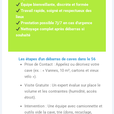
Équipe bienveillante, discrète et formée
Travail rapide, soigné et respectueux des
lieux
Prestation possible 7j/7 en cas d’urgence
Nettoyage complet après débarras si
souhaité
Les étapes d'un débarras de caves dans le 56
Prise de Contact
: Appelez ou décrivez votre
cave (ex. : « Vannes, 10 m², cartons et vieux
vélo »).
Visite Gratuite
: Un expert évalue sur place le
volume et les contraintes (humidité, accès
étroit).
Intervention
: Une équipe avec camionnette et
outils vide la cave, trie (dons, recyclage,