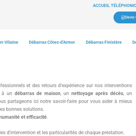
ACCUEIL TÉLÉPHONIQU
Devis 
et-Vilaine
Débarras Côtes-d’Armor
Débarras Finistère
D
fessionnels et des retours d’expérience sur nos interventions
é à un
débarras de maison
, un
nettoyage après décès
, un
ous partageons ici notre savoir-faire pour vous aider à mieux
 les bonnes solutions.
humanité et efficacité
.
s d’intervention et les particularités de chaque prestation.