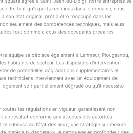
nt squaté agréé à Saint-Jean-du-Doigt, notre entreprise se
ace. En tant qu’experts reconnus dans le domaine, nous
 son état original, prêt à être réoccupé dans les
e non seulement des compétences techniques, mais aussi
iétaires tout comme à ceux des occupants précaires,
otre équipe se déplace également à Lanmeur, Plougasnou,
es habitants du secteur. Les dispositifs d’intervention
viter de potentielles dégradations supplémentaires et
t, nos techniciens interviennent avec un équipement de
 logement soit partiellement dégradé ou qu’il nécessite
toutes les régulations en vigueur, garantissant non
nt un résultat conforme aux attentes des autorités
 minutieuse de l’état des lieux, une stratégie sur mesure
isé de matériaux dangereux, le nettoyage en profondeur des