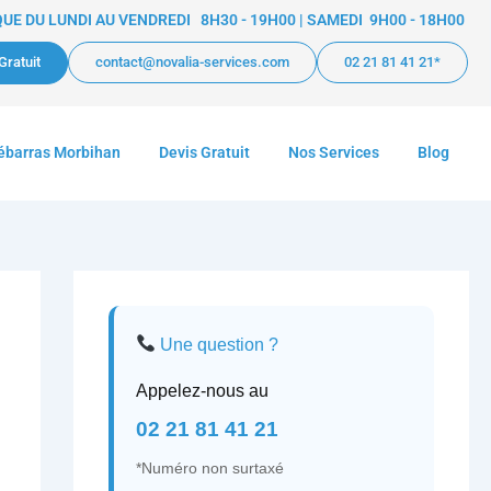
E DU LUNDI AU VENDREDI 8H30 - 19H00 | SAMEDI 9H00 - 18H00
Gratuit
contact@novalia-services.com
02 21 81 41 21*
ébarras Morbihan
Devis Gratuit
Nos Services
Blog
Une question ?
Appelez-nous au
02 21 81 41 21
*Numéro non surtaxé