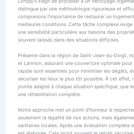
Lorsqu’il s’agit de procéder à un nettoyage logeme
distingue par une méthodologie rigoureuse et effic
comprenons l’importance de restaurer un logement à
meilleures conditions. Cette tâche complexe exig
une sensibilité particulière aux besoins des propr
souvent laissés dans des situations difficiles.
Présente dans la région de Saint-Jean-du-Doigt, n
et Lannion, assurant une couverture optimale pour l
rapide sont essentiels pour minimiser les dégâts, é
sécuriser les lieux le plus tôt possible. À cet effe
pointe adapté à chaque situation spécifique, que le
une réhabilitation complète.
Notre approche met un point d’honneur à respecter 
seulement la légalité de nos actions, mais égaleme
sanitaires locales. Après une évaluation complète et
est élaborée. Cela inclut souvent le retrait sécur